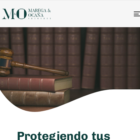
Derecho Inmobiliario
Nuestro equipo de expertos en derecho
Inmobiliario ofrece soluciones personalizadas
Home
Servicios
Derecho Inmobiliario
Protegiendo
tus